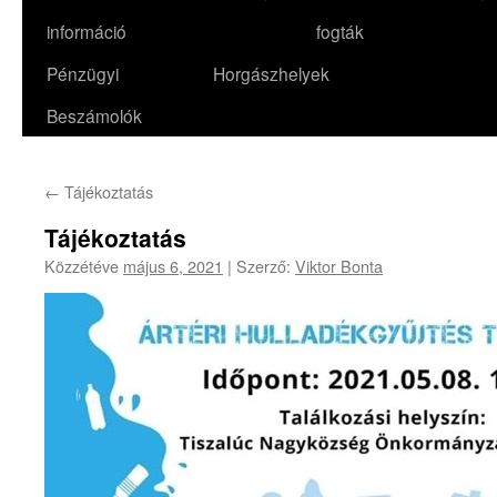
információ
fogták
Pénzügyi
Horgászhelyek
Beszámolók
←
Tájékoztatás
Tájékoztatás
Közzétéve
május 6, 2021
|
Szerző:
Viktor Bonta