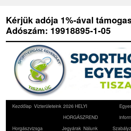
Kérjük adója 1%-ával támoga
Adószám: 19918895-1-05
Kilépés
Kezdőlap
Vízterületeink
2026 HELYI
Egyes
a
HORGÁSZREND
infor
tartalomba
Horgászvizsga
Jegyárak
Nálunk
Szabályz