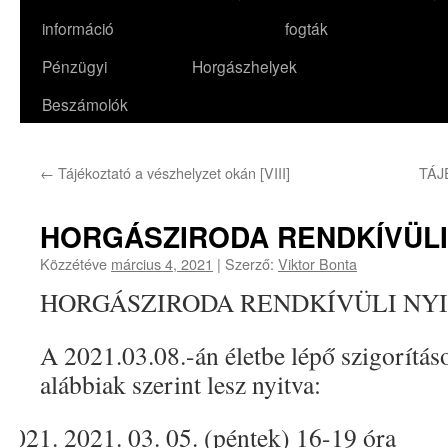
információ
fogták
Pénzügyi
Horgászhelyek
Beszámolók
←
Tájékoztató a vészhelyzet okán [VIII]
TÁJ
HORGÁSZIRODA RENDKÍVÜLI
Közzétéve
március 4, 2021
|
Szerző:
Viktor Bonta
HORGÁSZIRODA RENDKÍVÜLI NY
A 2021.03.08.-án életbe lépő szigorításo
alábbiak szerint lesz nyitva:
2021. 03. 05. (péntek) 16-19 óra