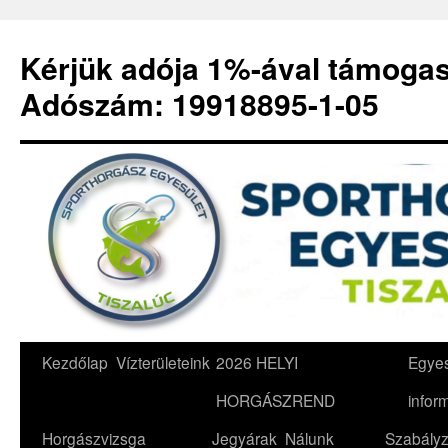
Kérjük adója 1%-ával támoga
Adószám: 19918895-1-05
Kilépés
Kezdőlap
Vízterületeink
2026 HELYI
Egyes
a
HORGÁSZREND
infor
tartalomba
Horgászvizsga
Jegyárak
Nálunk
Szabályz