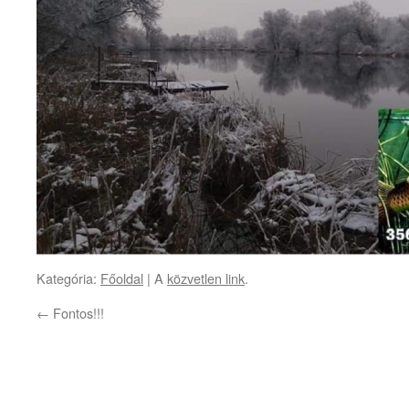
Kategória:
Főoldal
| A
közvetlen link
.
←
Fontos!!!