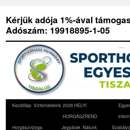
Kérjük adója 1%-ával támoga
Adószám: 19918895-1-05
Kilépés
Kezdőlap
Vízterületeink
2026 HELYI
Egyes
a
HORGÁSZREND
infor
tartalomba
Horgászvizsga
Jegyárak
Nálunk
Szabályz