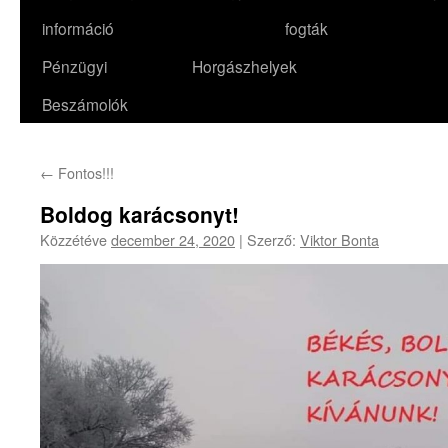
információ
fogták
Pénzügyi
Horgászhelyek
Beszámolók
←
Fontos!!!
Boldog karácsonyt!
Közzétéve
december 24, 2020
|
Szerző:
Viktor Bonta