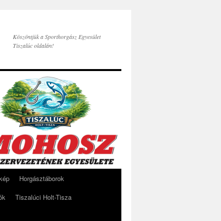
Köszöntjük a Sporthorgász Egyesület
Tiszalúc oldalán!
rkép
Horgásztáborok
ók
Tiszalúci Holt-Tisza