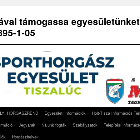
-ával támogassa egyesületünket
95-1-05
ELYI HORGÁSZREND
Egyesületi információk
Holt-Tisza Információs Té
ormáció
Jegyárak
Nálunk fogták
Szabályzatok
Telepítési informáci
lók
Horgászhelyek