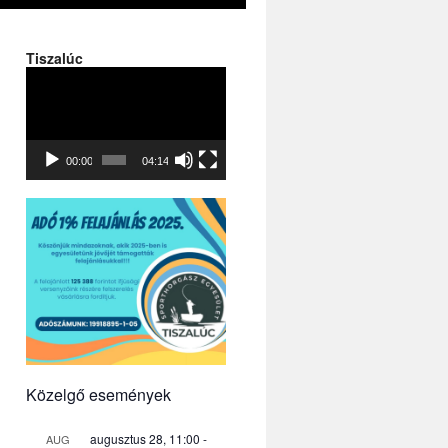
Tiszalúc
Videólejátszó
00:00
04:14
Közelgő események
augusztus 28, 11:00
-
AUG