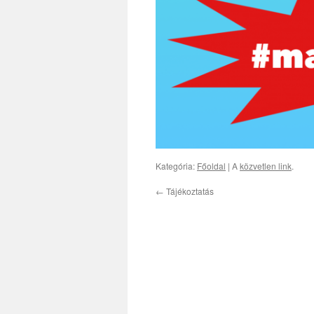
Kategória:
Főoldal
| A
közvetlen link
.
←
Tájékoztatás