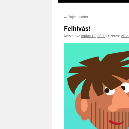
←
Tájékoztatás
Felhívás!
Közzétéve
május 12, 2020
|
Szerző:
Vikto