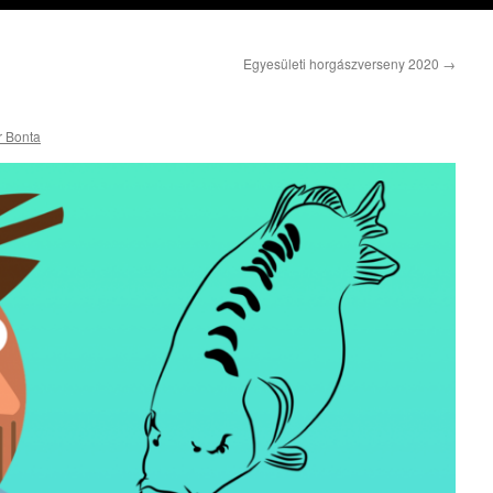
Egyesületi horgászverseny 2020
→
r Bonta