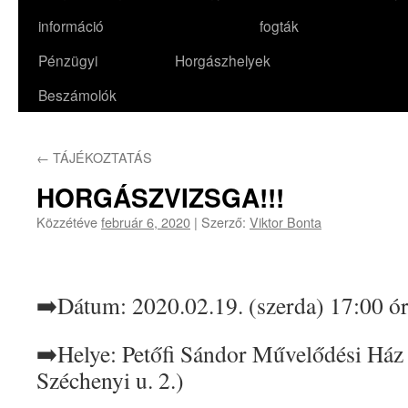
információ
fogták
Pénzügyi
Horgászhelyek
Beszámolók
←
TÁJÉKOZTATÁS
HORGÁSZVIZSGA!!!
Közzétéve
február 6, 2020
|
Szerző:
Viktor Bonta
➡️Dátum: 2020.02.19. (szerda) 17:00 ó
➡️Helye: Petőfi Sándor Művelődési Ház 
Széchenyi u. 2.)