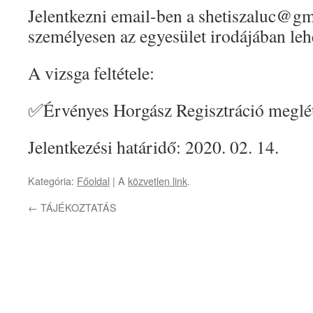
Jelentkezni email-ben a shetiszaluc@g
személyesen az egyesület irodájában leh
A vizsga feltétele:
✅Érvényes Horgász Regisztráció meglét
Jelentkezési határidő: 2020. 02. 14.
Kategória:
Főoldal
| A
közvetlen link
.
←
TÁJÉKOZTATÁS