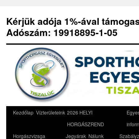
Kérjük adója 1%-ával támoga
Adószám: 19918895-1-05
Kilépés
Kezdőlap
Vízterületeink
2026 HELYI
Egyes
a
HORGÁSZREND
infor
tartalomba
Horgászvizsga
Jegyárak
Nálunk
Szabályz