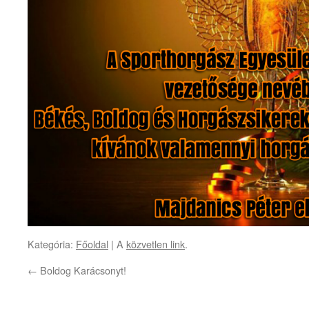
Kategória:
Főoldal
| A
közvetlen link
.
←
Boldog Karácsonyt!