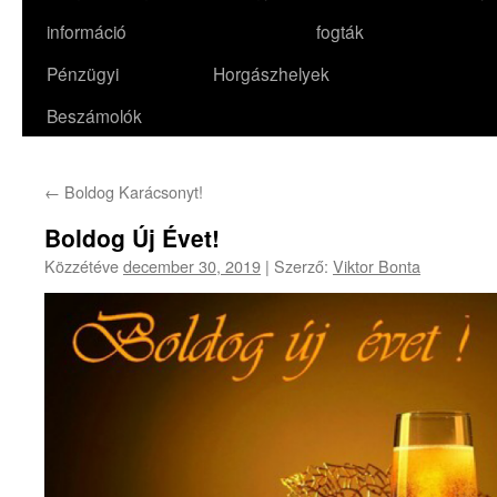
információ
fogták
Pénzügyi
Horgászhelyek
Beszámolók
←
Boldog Karácsonyt!
Boldog Új Évet!
Közzétéve
december 30, 2019
|
Szerző:
Viktor Bonta