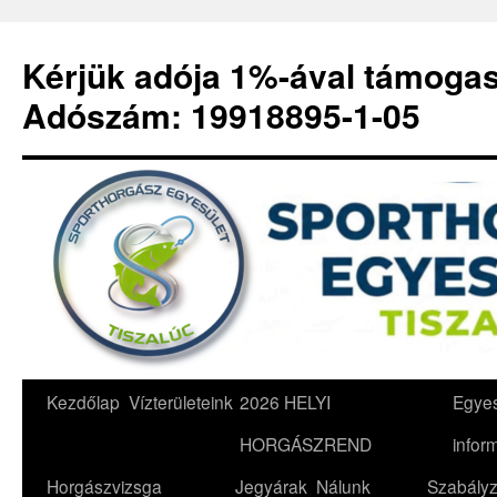
Kérjük adója 1%-ával támoga
Adószám: 19918895-1-05
Kilépés
Kezdőlap
Vízterületeink
2026 HELYI
Egyes
a
HORGÁSZREND
infor
tartalomba
Horgászvizsga
Jegyárak
Nálunk
Szabályz