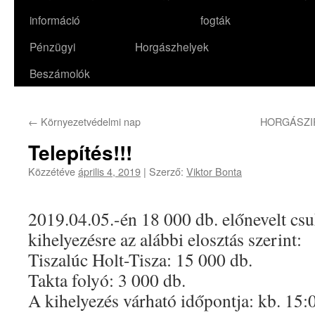
információ
fogták
Pénzügyi
Horgászhelyek
Beszámolók
←
Környezetvédelmi nap
HORGÁSZI
Telepítés!!!
Közzétéve
április 4, 2019
|
Szerző:
Viktor Bonta
2019.04.05.-én 18 000 db. előnevelt cs
kihelyezésre az alábbi elosztás szerint:
Tiszalúc Holt-Tisza: 15 000 db.
Takta folyó: 3 000 db.
A kihelyezés várható időpontja: kb. 15: