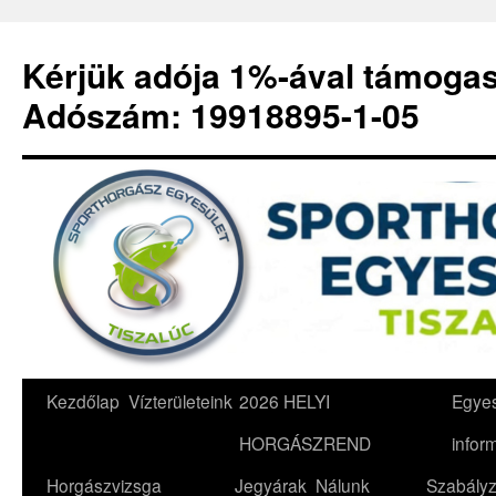
Kérjük adója 1%-ával támoga
Adószám: 19918895-1-05
Kilépés
Kezdőlap
Vízterületeink
2026 HELYI
Egyes
a
HORGÁSZREND
infor
tartalomba
Horgászvizsga
Jegyárak
Nálunk
Szabályz