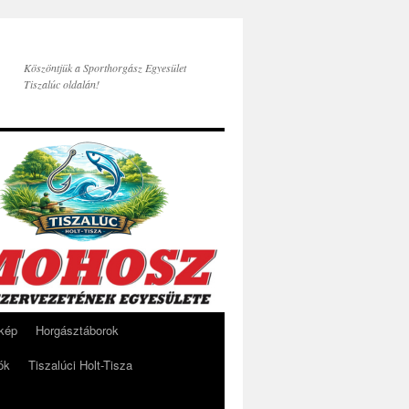
Köszöntjük a Sporthorgász Egyesület
Tiszalúc oldalán!
rkép
Horgásztáborok
ók
Tiszalúci Holt-Tisza