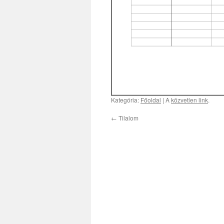
Kategória:
Főoldal
| A
közvetlen link
.
←
Tilalom