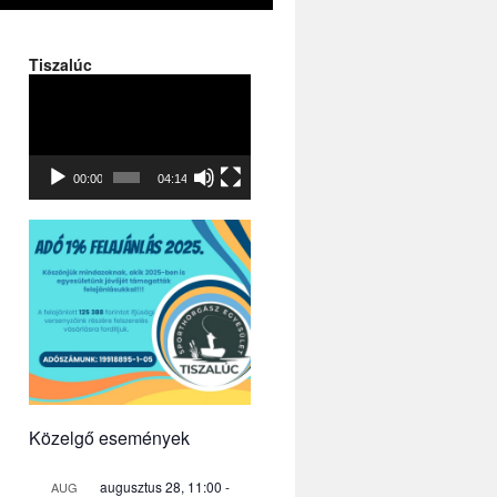
Tiszalúc
Videólejátszó
00:00
04:14
Közelgő események
augusztus 28, 11:00
-
AUG