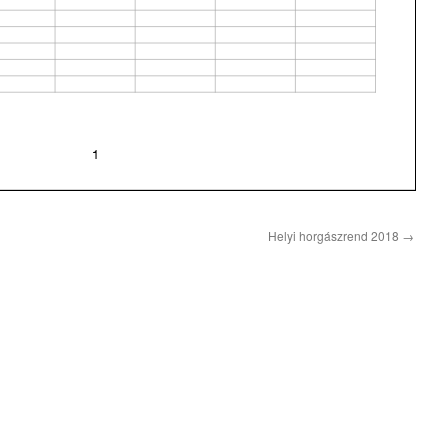
Helyi horgászrend 2018
→