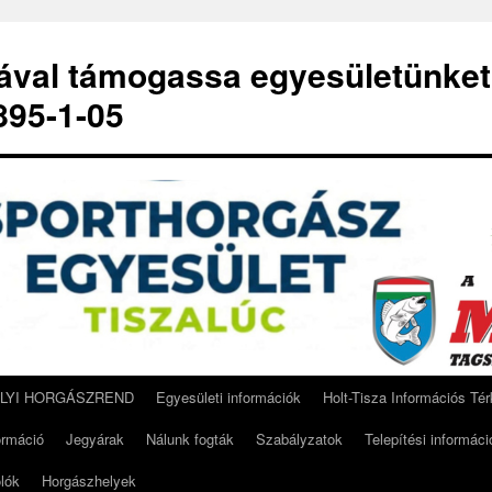
-ával támogassa egyesületünket
95-1-05
ELYI HORGÁSZREND
Egyesületi információk
Holt-Tisza Információs Té
ormáció
Jegyárak
Nálunk fogták
Szabályzatok
Telepítési informáci
lók
Horgászhelyek