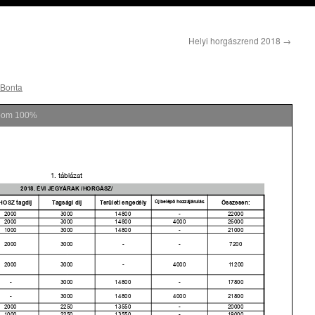
Helyi horgászrend 2018
→
 Bonta
oom
100%