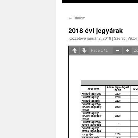
←
Tilalom
2018 évi jegyárak
Közzétéve
január 2, 2018
|
Szerző:
Viktor
Page
1
/
1
Z