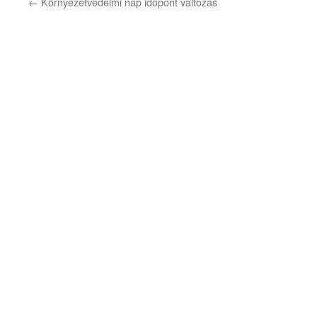
←
Környezetvédelmi nap időpont változás