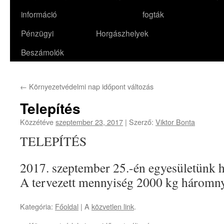
információ
fogták
Pénzügyi
Horgászhelyek
Beszámolók
←
Környezetvédelmi nap időpont változás
Telepítés
Közzétéve
szeptember 23, 2017
|
Szerző:
Viktor Bonta
TELEPÍTÉS
2017. szeptember 25.-én egyesületünk ha
A tervezett mennyiség 2000 kg háromny
Kategória:
Főoldal
| A
közvetlen link
.