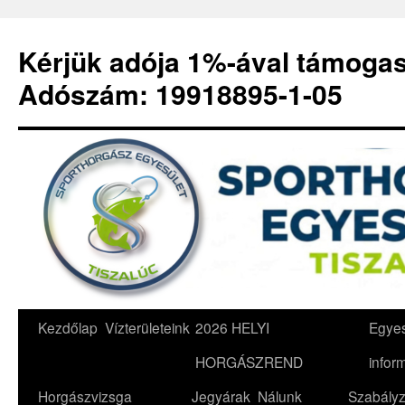
Kérjük adója 1%-ával támoga
Adószám: 19918895-1-05
Kilépés
Kezdőlap
Vízterületeink
2026 HELYI
Egyes
a
HORGÁSZREND
infor
tartalomba
Horgászvizsga
Jegyárak
Nálunk
Szabályz