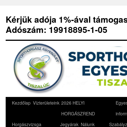
Kérjük adója 1%-ával támoga
Adószám: 19918895-1-05
Kilépés
Kezdőlap
Vízterületeink
2026 HELYI
Egyes
a
HORGÁSZREND
infor
tartalomba
Horgászvizsga
Jegyárak
Nálunk
Szabályz