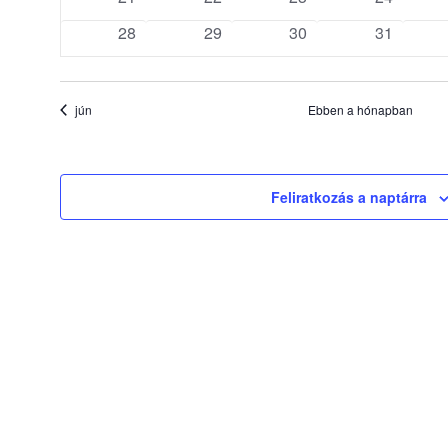
események
események
események
eseménye
0
0
0
0
28
29
30
31
események
események
események
eseménye
jún
Ebben a hónapban
Feliratkozás a naptárra