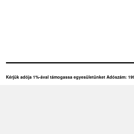
Kérjük adója 1%-ával támogassa egyesületünket Adószám: 19