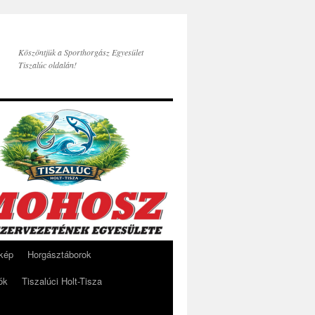
Köszöntjük a Sporthorgász Egyesület
Tiszalúc oldalán!
rkép
Horgásztáborok
ók
Tiszalúci Holt-Tisza