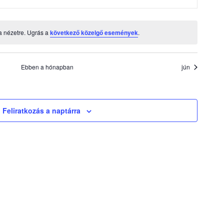
yek
események
események
események
események
eseménye
a nézetre. Ugrás a
következő közelgő események
.
Ebben a hónapban
jún
Feliratkozás a naptárra