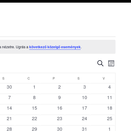
a nézetre. Ugrás a
következő közelgő események
.
Esemény
Események
Keresett
Hónap
kifejezés
nézet
keresése
S
SZERDA
C
CSÜTÖRTÖK
P
PÉNTEK
S
SZOMBAT
V
VASÁRNAP
navigáci
és
0
0
0
0
0
30
1
2
3
4
yek
események
események
események
események
eseménye
nézet
0
0
0
0
0
7
8
9
10
11
yek
események
események
események
események
események
választás
0
0
0
0
0
14
15
16
17
18
yek
események
események
események
események
események
0
0
0
0
0
21
22
23
24
25
yek
események
események
események
események
események
0
0
0
0
0
28
29
30
31
1