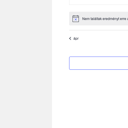
események
esemén
Nem találtak eredményt erre 
Notice
ápr