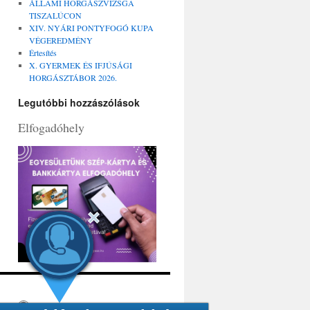
ÁLLAMI HORGÁSZVIZSGA
TISZALÚCON
XIV. NYÁRI PONTYFOGÓ KUPA
VÉGEREDMÉNY
Értesítés
X. GYERMEK ÉS IFJÚSÁGI
HORGÁSZTÁBOR 2026.
Legutóbbi hozzászólások
Elfogadóhely
Köszönjük WordPress!