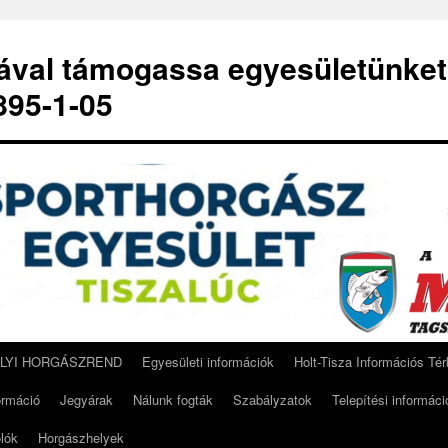
-ával támogassa egyesületünket
95-1-05
ELYI HORGÁSZREND
Egyesületi információk
Holt-Tisza Információs Té
ormáció
Jegyárak
Nálunk fogták
Szabályzatok
Telepítési informáci
lók
Horgászhelyek