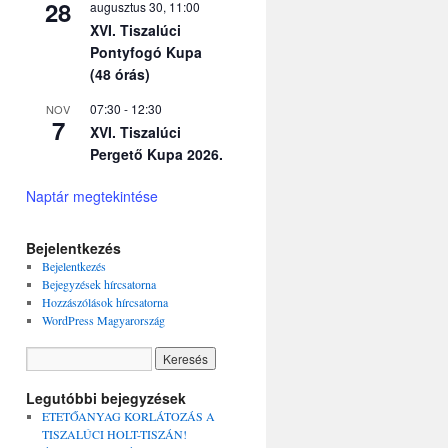
28
augusztus 30, 11:00
k
XVI. Tiszalúci
Pontyfogó Kupa
(48 órás)
07:30
-
12:30
NOV
7
XVI. Tiszalúci
Pergető Kupa 2026.
Naptár megtekintése
Bejelentkezés
Bejelentkezés
Bejegyzések hírcsatorna
Hozzászólások hírcsatorna
WordPress Magyarország
Legutóbbi bejegyzések
ETETŐANYAG KORLÁTOZÁS A
TISZALÚCI HOLT-TISZÁN!