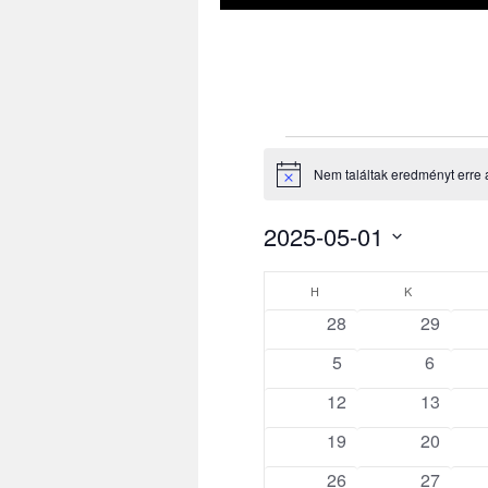
Események
Nem találtak eredményt erre 
Notice
2025-05-01
Dátum
Események
kiválasztása.
H
HÉTFŐ
K
KEDD
0
0
28
29
naptár
események
esemén
0
0
5
6
események
esemén
0
0
12
13
események
esemén
0
0
19
20
események
esemén
0
0
26
27