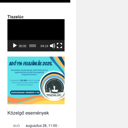
Tiszalúc
Videólejátszó
00:00
04:14
ó
k
Közelgő események
augusztus 28, 11:00
-
AUG