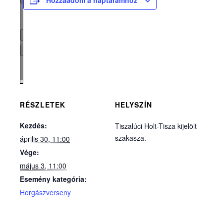
Hozzáadom a naptáramhoz
Page
1
/
3
Zoom
100%
RÉSZLETEK
HELYSZÍN
Kezdés:
Tiszalúci Holt-Tisza kijelölt
szakasza.
április 30, 11:00
Vége:
május 3, 11:00
Esemény kategória:
Horgászverseny